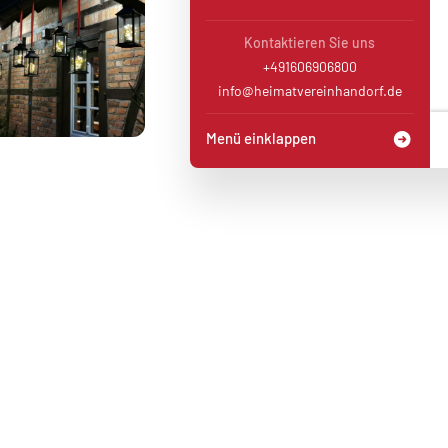
Kontaktieren Sie uns
+491606906800
info@heimatvereinhandorf.de
Menü einklappen