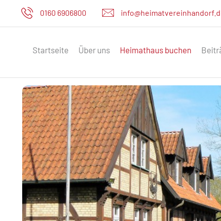
0160 6906800
info@heimatvereinhandorf.
Startseite
Über uns
Heimathaus buchen
Beitr