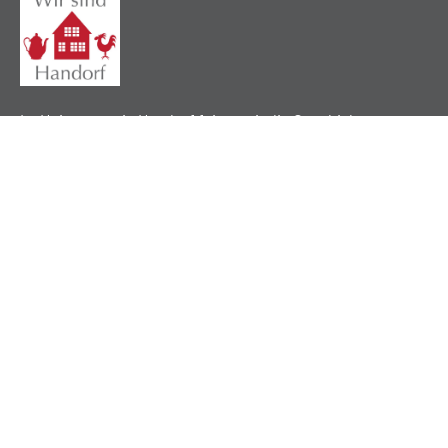
Im Heimatverein Handorf feiern wir die Geschichte,
pflegen lokale Traditionen und verbinden unsere
Gemeinschaft durch ein gemeinsames Erbe.
Nützliche Links
Über uns
Mitgliedschaft
Impressum
Datenschutz